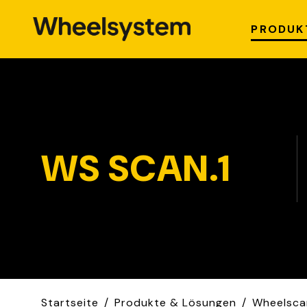
PRODUK
Räderlagerung
Gabelstapler
R
and
und Hubgeräte
W
Räderregale
u
WS TYRA.2
W
WS SF.20
WS SCAN.1
WS T.340
W
WS SM.40
WS T.341
W
WS F.90
WS T.343
W
WS M.120
WS T.344
W
WS T.342
W
WS T.345
W
W
Startseite
/
Produkte & Lösungen
/
Wheelsca