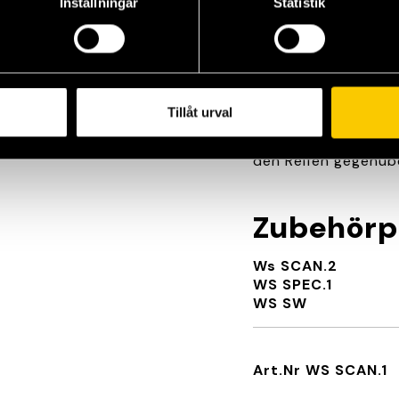
Inställningar
Statistik
ausgeschlossen wir
Status der Reifenpro
belegen und somit 
vereinfachen.
Dieses Verfahren bi
Tillåt urval
Gesamtübersicht übe
Beratung und Entsc
den Reifen gegenübe
Zubehörp
Ws SCAN.2
WS SPEC.1
WS SW
Art.Nr WS SCAN.1