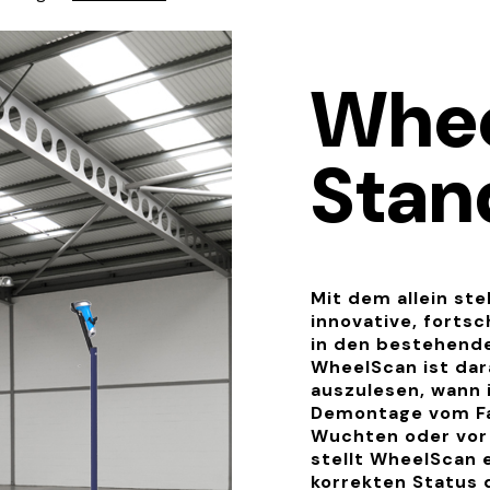
s 2.0 WT
Whe
tagen und
Zubehör
lattformen
Markierungen
lattform-
Stan
Beleuchtung
ystem
WS ARC-SL.5
WS ARC-SL.7
Mit dem allein st
innovative, fortsc
in den bestehende
WheelScan ist dara
auszulesen, wann 
Demontage vom Fa
Wuchten oder vor 
stellt WheelScan e
korrekten Status 