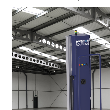
W
Rädertrolleys
Transportwagen
E
und
und
P
Transportwagen
Transportkäfige
P
WS TR.350
WS 354.
S
WS TR.351
WS 355.
WS TR.352
WS TR.355
Zubehör (1)
WS ST.S
WS ST.C