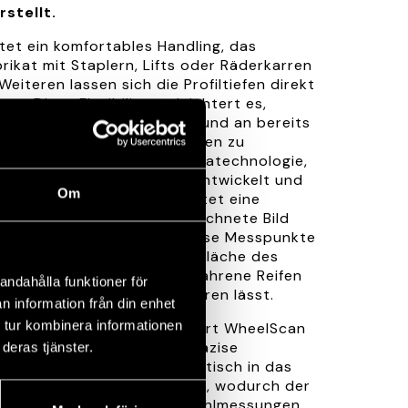
stellt.
tet ein komfortables Handling, das
ikat mit Staplern, Lifts oder Räderkarren
Weiteren lassen sich die Profiltiefen direkt
. Diese Flexibilität erleichtert es,
estehende Arbeitsumfeld und an bereits
nen anzupassen. Das Verfahren zu
auf stereoskopischer Kameratechnologie,
rnehmen SAAB über Jahre entwickelt und
Om
t wurde. Diese Technik bietet eine
 bei welcher jedes aufgezeichnete Bild
n Messpunkten enthält. Diese Messpunkte
 und über die gesamte Lauffläche des
fasst, wodurch sich abgefahrene Reifen
andahålla funktioner för
chleiß unschwer identifizieren lässt.
n information från din enhet
 tur kombinera informationen
nzahl an Messpunkten liefert WheelScan
zten oder nassen Reifen präzise
deras tjänster.
se Resultate werden automatisch in das
ystem des Hauses übertragen, wodurch der
 und das Risiko manueller Fehlmessungen