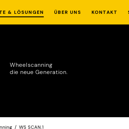
TE & LÖSUNGEN
ÜBER UNS
KONTAKT
ad-
Wheelscanning
aschanlagen
WS SCAN.1
nd Rad-
aschstraßen
Ws SCAN.2
Wheelscanning
S SPA GEN.1
WS SPEC.1
die neue Generation.
S SPA FEED.1
WS SW
S M.1
S M.2
S SA.1
S 2.0
S HD.1
nning
/
WS SCAN.1