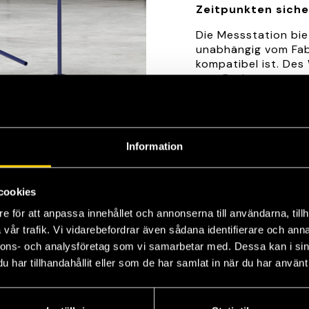
Zeitpunkten sicher
Die Messstation bie
unabhängig vom Fabr
kompatibel ist. Des 
vom Boden aus messen
WheelScan an das b
existierende Routi
WheelScan basiert 
die durch das Unte
Information
fortwährend veredel
hochpräzise Lösung,
eine große Menge a
cookies
werden verarbeitet
Reifens zusammenge
e för att anpassa innehållet och annonserna till användarna, tillh
oder ungleicher Vers
vår trafik. Vi vidarebefordrar även sådana identifierare och anna
nnons- och analysföretag som vi samarbetar med. Dessa kan i sin
Dank der enormen A
auch bei verschmut
har tillhandahållit eller som de har samlat in när du har använt 
Messresultate. Die
jeweilige Services
Workflow optimiert