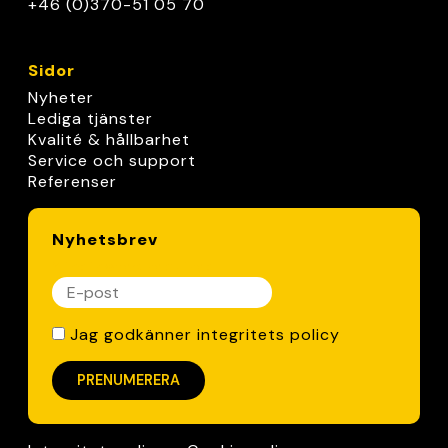
+46 (0)370-51 05 70
Sidor
Nyheter
Lediga tjänster
Kvalité & hållbarhet
Service och support
Referenser
Nyhetsbrev
*
indicates required
Jag godkänner integritets policy